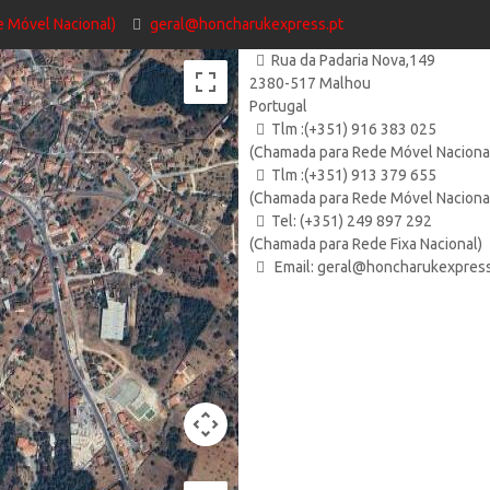
 Móvel Nacional)
geral@honcharukexpress.pt
Rua da Padaria Nova,149
2380-517 Malhou
Portugal
Tlm :(+351) 916 383 025
(Chamada para Rede Móvel Naciona
Tlm :(+351) 913 379 655
(Chamada para Rede Móvel Naciona
Tel: (+351) 249 897 292
(Chamada para Rede Fixa Nacional)
Email: geral@honcharukexpress