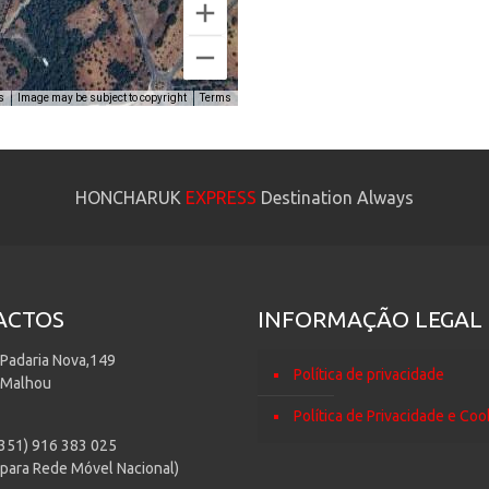
s
Image may be subject to copyright
Terms
HONCHARUK
EXPRESS
Destination Always
ACTOS
INFORMAÇÃO LEGAL
 Padaria Nova,149
Política de privacidade
 Malhou
Política de Privacidade e Coo
+351) 916 383 025
para Rede Móvel Nacional)