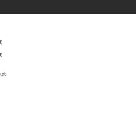
l)
l)
.pt